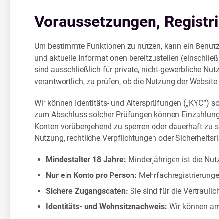
Voraussetzungen, Registr
Um bestimmte Funktionen zu nutzen, kann ein Benutzerk
und aktuelle Informationen bereitzustellen (einschli
sind ausschließlich für private, nicht-gewerbliche 
verantwortlich, zu prüfen, ob die Nutzung der Website
Wir können Identitäts- und Altersprüfungen („KYC“) 
zum Abschluss solcher Prüfungen können Einzahlungen
Konten vorübergehend zu sperren oder dauerhaft zu 
Nutzung, rechtliche Verpflichtungen oder Sicherheitsris
Mindestalter 18 Jahre:
Minderjährigen ist die Nu
Nur ein Konto pro Person:
Mehrfachregistrierunge
Sichere Zugangsdaten:
Sie sind für die Vertrauli
Identitäts- und Wohnsitznachweis:
Wir können am