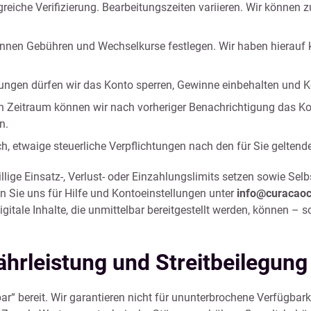
reiche Verifizierung. Bearbeitungszeiten variieren. Wir können z
nen Gebühren und Wechselkurse festlegen. Wir haben hierauf k
ngen dürfen wir das Konto sperren, Gewinne einbehalten und 
ren Zeitraum können wir nach vorheriger Benachrichtigung das K
n.
ch, etwaige steuerliche Verpflichtungen nach den für Sie geltend
illige Einsatz-, Verlust- oder Einzahlungslimits setzen sowie Sel
en Sie uns für Hilfe und Kontoeinstellungen unter
info@curacaoc
itale Inhalte, die unmittelbar bereitgestellt werden, können – 
hrleistung und Streitbeilegung
ar“ bereit. Wir garantieren nicht für ununterbrochene Verfügbarke