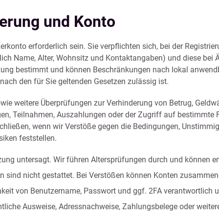
ierung und Konto
onto erforderlich sein. Sie verpflichten sich, bei der Registri
eßlich Name, Alter, Wohnsitz und Kontaktangaben) und diese bei 
Nutzung bestimmt und können Beschränkungen nach lokal anwendb
 nach den für Sie geltenden Gesetzen zulässig ist.
sowie weitere Überprüfungen zur Verhinderung von Betrug, Geldw
, Teilnahmen, Auszahlungen oder der Zugriff auf bestimmte Fu
schließen, wenn wir Verstöße gegen die Bedingungen, Unstimmig
iken feststellen.
tzung untersagt. Wir führen Altersprüfungen durch und können 
n sind nicht gestattet. Bei Verstößen können Konten zusammeng
chkeit von Benutzername, Passwort und ggf. 2FA verantwortlich un
tliche Ausweise, Adressnachweise, Zahlungsbelege oder weiter