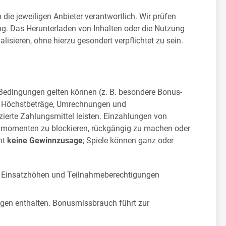
 die jeweiligen Anbieter verantwortlich. Wir prüfen
ng. Das Herunterladen von Inhalten oder die Nutzung
lisieren, ohne hierzu gesondert verpflichtet zu sein.
 Bedingungen gelten können (z. B. besondere Bonus-
nd Höchstbeträge, Umrechnungen und
zierte Zahlungsmittel leisten. Einzahlungen von
htsmomenten zu blockieren, rückgängig zu machen oder
ht
keine Gewinnzusage
; Spiele können ganz oder
ts, Einsatzhöhen und Teilnahmeberechtigungen
ngen enthalten. Bonusmissbrauch führt zur